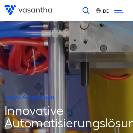
Direkt
zum
DE
Inhalt
Savya Automation
Innovative
Automatisierungslösu