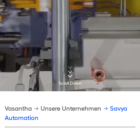
Scroll Down
Pfadnavigation
Vasantha
Unsere Unternehmen
Savya
Automation