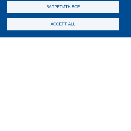
ЗАПРЕТИТЬ ВСЕ
ACCEPT ALL
Still looking for something?
Subscribe for new content
E-Mail
Какой код на картинке?