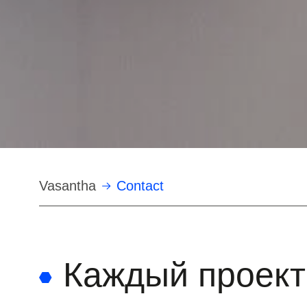
Строка
Vasantha
Contact
навигации
Каждый проект