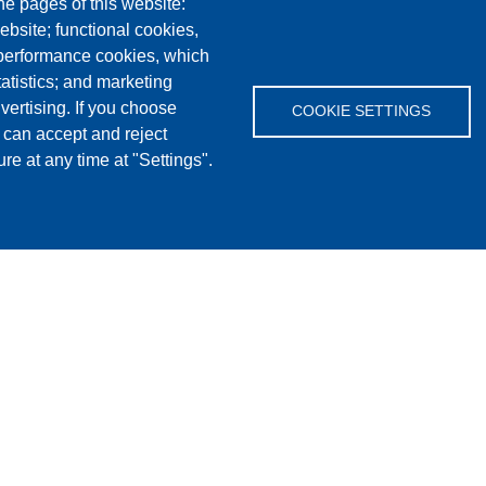
he pages of this website:
ebsite; functional cookies,
 performance cookies, which
tistics; and marketing
vertising. If you choose
COOKIE SETTINGS
 can accept and reject
re at any time at "Settings".