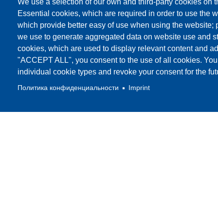
We use a selection of our own and third-party cookies on t
Essential cookies, which are required in order to use the w
which provide better easy of use when using the website;
Your Name
we use to generate aggregated data on website use and sta
cookies, which are used to display relevant content and ad
"ACCEPT ALL", you consent to the use of all cookies. You
Company
individual cookie types and revoke your consent for the futu
Политика конфиденциальности
Imprint
E-Mail
Phone
Type your message
Какой код на картинке?