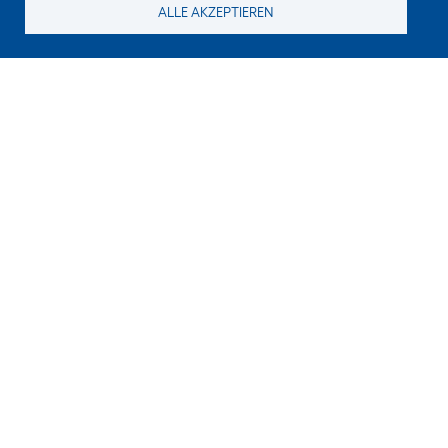
ALLE AKZEPTIEREN
Suchen Sie noch etwas?
Für neue Inhalte abonnieren
E-Mail
Zeichen im Bild?