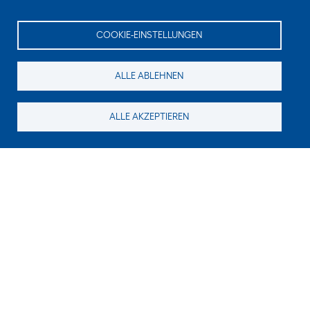
COOKIE-EINSTELLUNGEN
ALLE ABLEHNEN
ALLE AKZEPTIEREN
Suchen Sie noch etwas?
Für neue Inhalte abonnieren
E-Mail
Zeichen im Bild?