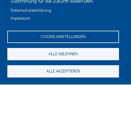
Zustimmung für die Zukunft widerrufen.
Datenschutzerklärung
Impressum
COOKIE-EINSTELLUNGEN
ALLE ABLEHNEN
ALLE AKZEPTIEREN
Suchen Sie noch etwas?
Für neue Inhalte abonnieren
E-Mail