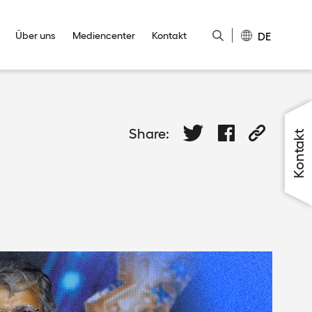
DE
Über uns
Mediencenter
Kontakt
Close
Close
Close
Close
Close
Share:
Kontakt