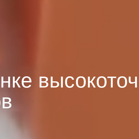
нке высокото
ов