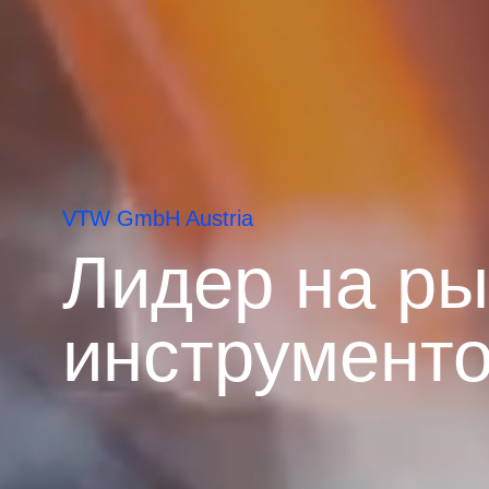
VTW GmbH Austria
Лидер на ры
инструмент