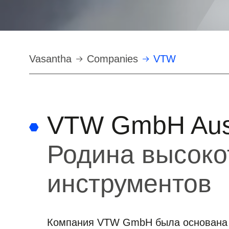
Строка
Vasantha
Companies
VTW
навигации
VTW GmbH Aust
Родина высоко
инструментов
Компания VTW GmbH была основана 