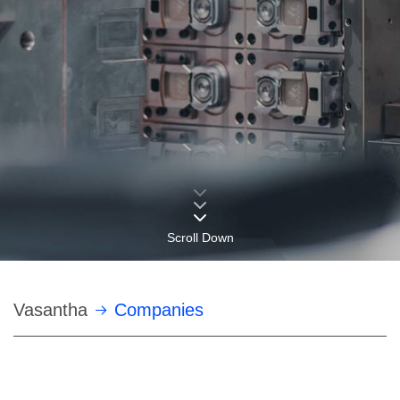
Scroll Down
Строка
Vasantha
Companies
навигации