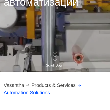
автоматизации
Scroll Down
Строка
Vasantha
Products & Services
Automation Solutions
навигации