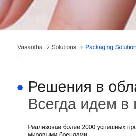
Строка
Vasantha
Solutions
Packaging Solutio
навигации
Решения в обл
Всегда идем в
Реализовав более 2000 успешных про
мировыми брендами.