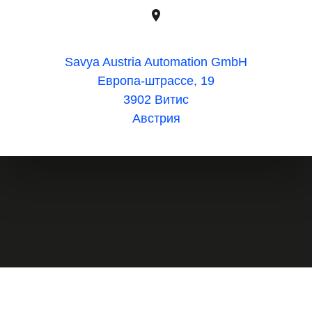
Savya Austria Automation GmbH
Европа-штрассе, 19
3902 Витис
Австрия