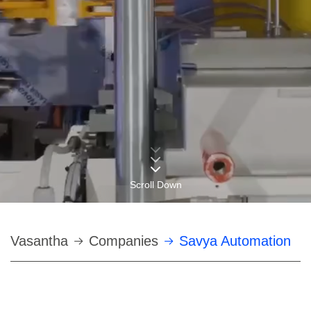
Scroll Down
Строка
Vasantha
Companies
Savya Automation
навигации