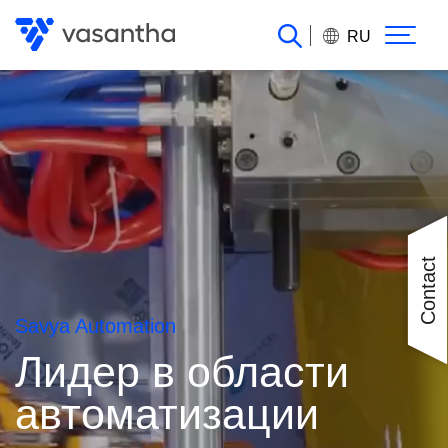
Перейти
к
RU
основному
содержанию
Contact
Savya Automation
Лидер в области
автоматизации